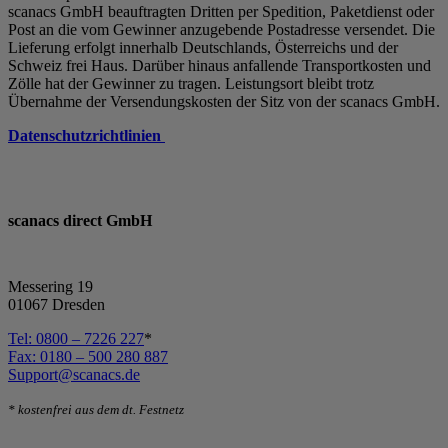
scanacs GmbH beauftragten Dritten per Spedition, Paketdienst oder
Post an die vom Gewinner anzugebende Postadresse versendet. Die
Lieferung erfolgt innerhalb Deutschlands, Österreichs und der
Schweiz frei Haus. Darüber hinaus anfallende Transportkosten und
Zölle hat der Gewinner zu tragen. Leistungsort bleibt trotz
Übernahme der Versendungskosten der Sitz von der scanacs GmbH.
Datenschutzrichtlinien
scanacs direct GmbH
Messering 19
01067 Dresden
Tel: 0800 – 7226 227
*
Fax: 0180 – 500 280 887
Support@scanacs.de
* kostenfrei aus dem dt. Festnetz