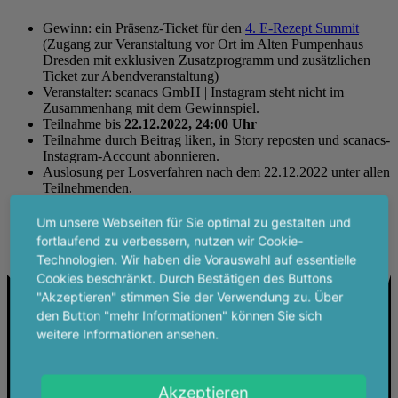
Gewinn: ein Präsenz-Ticket für den
4. E-Rezept Summit
(Zugang zur Veranstaltung vor Ort im Alten Pumpenhaus
Dresden mit exklusiven Zusatzprogramm und zusätzlichen
Ticket zur Abendveranstaltung)
Veranstalter: scanacs GmbH | Instagram steht nicht im
Zusammenhang mit dem Gewinnspiel.
Teilnahme bis
22.12.2022, 24:00 Uhr
Teilnahme durch Beitrag liken, in Story reposten und scanacs-
Instagram-Account abonnieren.
Auslosung per Losverfahren nach dem 22.12.2022 unter allen
Teilnehmenden.
Benachrichtigung des Gewinners per Direktnachricht via
Instagram.
Um unsere Webseiten für Sie optimal zu gestalten und
Mit der Teilnahme am Gewinnspiel willigen Sie den
fortlaufend zu verbessern, nutzen wir Cookie-
Datenschutzbestimmungen
der scanacs GmbH ein.
Technologien. Wir haben die Vorauswahl auf essentielle
Cookies beschränkt. Durch Bestätigen des Buttons
"Akzeptieren" stimmen Sie der Verwendung zu. Über
den Button "mehr Informationen" können Sie sich
weitere Informationen ansehen.
Akzeptieren