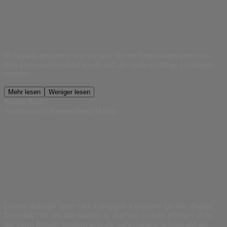
Es braucht jemanden wie scanacs, der die Softwarehersteller aus
dem Dornröschenschlaf weckt und der einfach pfiffige Lösungen
anbietet.
Mehr lesen
Weniger lesen
Kristin Rost
Apothekerin | Parkapotheke Hartha
Unsere Branche sucht nach Lösungen. Lösungen um die „digitale
Dynamik“ für uns alle nutzbar zu machen. scanacs gibt hier nicht
nur einen Impuls, sondern geht die notwendigen Schritte auf die