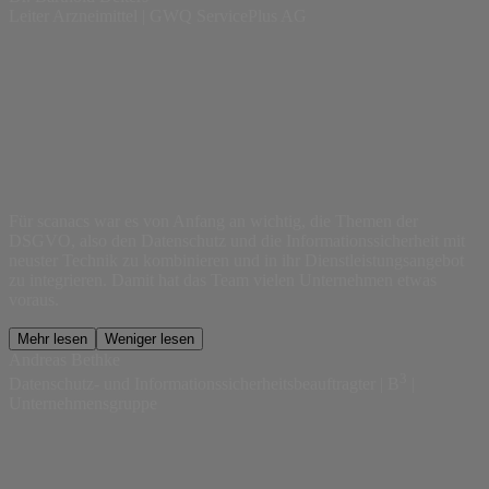
Leiter Arzneimittel | GWQ ServicePlus AG
Für scanacs war es von Anfang an wichtig, die Themen der
DSGVO, also den Datenschutz und die Informationssicherheit mit
neuster Technik zu kombinieren und in ihr Dienstleistungsangebot
zu integrieren. Damit hat das Team vielen Unternehmen etwas
voraus.
Mehr lesen
Weniger lesen
Andreas Bethke
3
Datenschutz- und Informationssicherheitsbeauftragter | B
|
Unternehmensgruppe