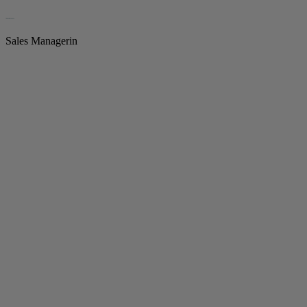
Lisa Marie Lehmann
Sales Managerin