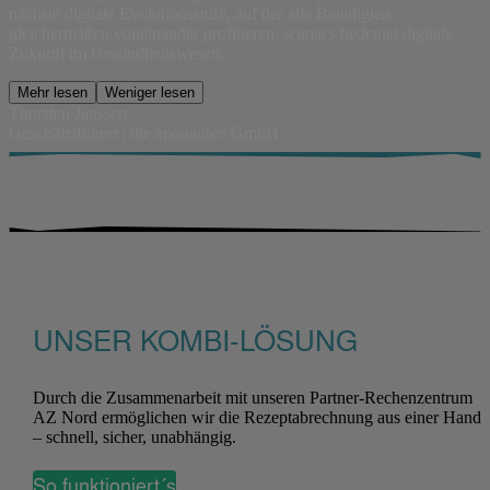
nächste digitale Evolutionsstufe, auf der alle Beteiligten
gleichermaßen voneinander profitieren. scanacs bedeutet digitale
Zukunft im Gesundheitswesen.
Mehr lesen
Weniger lesen
Thorsten Janssen
Geschäftsführer | die aponauten GmbH
UNSER KOMBI-LÖSUNG
Durch die Zusammenarbeit mit unseren Partner-Rechenzentrum
AZ Nord ermöglichen wir die Rezeptabrechnung aus einer Hand
– schnell, sicher, unabhängig.
So funktioniert´s