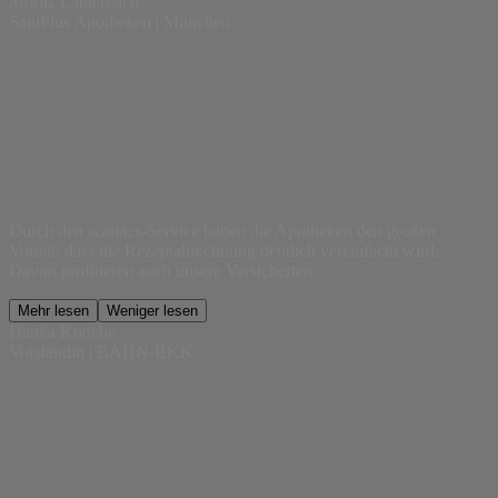
Moritz Lauterbach
SaniPlus Apotheken | München
Durch den scanacs-Service haben die Apotheken den großen
Vorteil, dass die Rezeptabrechnung deutlich vereinfacht wird.
Davon profitieren auch unsere Versicherten.
Mehr lesen
Weniger lesen
Hanka Knoche
Vorständin | BAHN-BKK