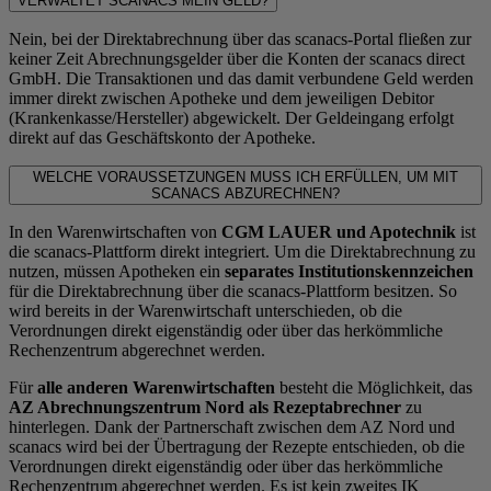
VERWALTET SCANACS MEIN GELD?
Nein, bei der Direktabrechnung über das scanacs-Portal fließen zur
keiner Zeit Abrechnungsgelder über die Konten der scanacs direct
GmbH. Die Transaktionen und das damit verbundene Geld werden
immer direkt zwischen Apotheke und dem jeweiligen Debitor
(Krankenkasse/Hersteller) abgewickelt. Der Geldeingang erfolgt
direkt auf das Geschäftskonto der Apotheke.
WELCHE VORAUSSETZUNGEN MUSS ICH ERFÜLLEN, UM MIT
SCANACS ABZURECHNEN?
In den Warenwirtschaften von
CGM LAUER und Apotechnik
ist
die scanacs-Plattform direkt integriert. Um die Direktabrechnung zu
nutzen, müssen Apotheken ein
separates Institutionskennzeichen
für die Direktabrechnung über die scanacs-Plattform besitzen. So
wird bereits in der Warenwirtschaft unterschieden, ob die
Verordnungen direkt eigenständig oder über das herkömmliche
Rechenzentrum abgerechnet werden.
Für
alle anderen Warenwirtschaften
besteht die Möglichkeit, das
AZ Abrechnungszentrum Nord als Rezeptabrechner
zu
hinterlegen. Dank der Partnerschaft zwischen dem AZ Nord und
scanacs wird bei der Übertragung der Rezepte entschieden, ob die
Verordnungen direkt eigenständig oder über das herkömmliche
Rechenzentrum abgerechnet werden. Es ist kein zweites IK