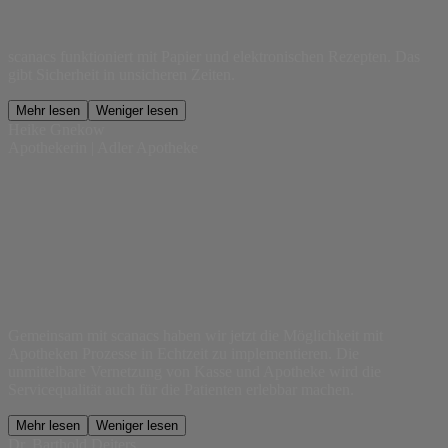
scanacs funktioniert mit Papier und elektronischen Rezepten. Das
gibt Sicherheit in unsicheren Zeiten.
Mehr lesen
Weniger lesen
Heike Gnekow
Apothekerin | Adler Apotheke
Gemeinsam mit scanacs haben wir jetzt die Möglichkeit mit
Apotheken Prozesse in Echtzeit zu implementieren. Die
unmittelbare Vernetzung von Kasse und Apotheke wird die
Servicequalität auch für die Patienten erlebbar machen.
Mehr lesen
Weniger lesen
Dr. Barthold Deiters