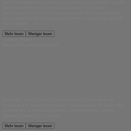
Die Onlineplattform von scanacs ist übersichtlich gestaltet, was die
Rezeptkontrolle schnell und effizient macht. Besonders
beeindruckend ist die gute Zahlungsdisziplin der Krankenkassen –
viele begleichen Rechnungen sogar binnen weniger Tage und oft
vor Fälligkeit.
Mehr lesen
Weniger lesen
Thomas Wagner
Meilwald Apotheke | Erlangen
Ein großer Vorteil bei der Direktabrechnung ist vor allem die
Liquidität. Bei den herkömmlichen Anbietern zahle ich dafür, dass
ich schneller an mein Geld komme. Ich empfehle die scanacs-
Direktabrechnung aktiv weiter!
Mehr lesen
Weniger lesen