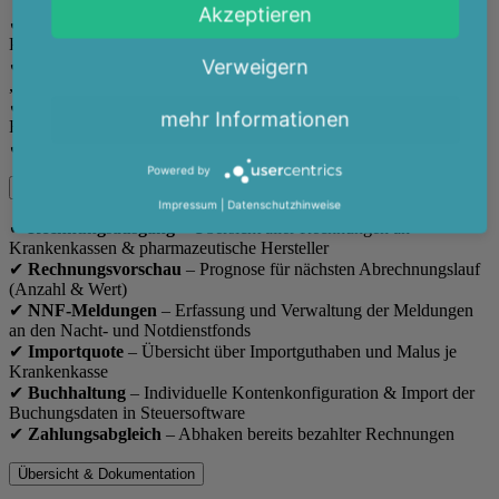
Akzeptieren
✔
Automatische Prüfung
aller E-Rezepte nach scanacs-
Prüfkatalog mit individuellen Prüfregeln der Krankenkassen
Verweigern
✔
Einstufung der Prüfergebnisse
in „ohne Auffälligkeiten“,
„verbesserbar“, „mit Hinweis“ oder „fehlerhaft“
✔
Optimierungsempfehlungen
für finanzielle Vorteile und
mehr Informationen
Retaxvermeidung
✔
Kontrollierte Rezepte
markieren und Notizen erfassen
Powered by
Rechnungs- & Finanzmanagement
Impressum
|
Datenschutzhinweise
✔
Rechnungsausgang
– Übersicht aller Rechnungen an
Krankenkassen & pharmazeutische Hersteller
✔
Rechnungsvorschau
– Prognose für nächsten Abrechnungslauf
(Anzahl & Wert)
✔
NNF-Meldungen
– Erfassung und Verwaltung der Meldungen
an den Nacht- und Notdienstfonds
✔
Importquote
– Übersicht über Importguthaben und Malus je
Krankenkasse
✔
Buchhaltung
– Individuelle Kontenkonfiguration & Import der
Buchungsdaten in Steuersoftware
✔
Zahlungsabgleich
– Abhaken bereits bezahlter Rechnungen
Übersicht & Dokumentation