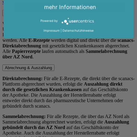
www.scanacs.de/angebot
.
mehr Informationen
Automatische Abwicklung im Hintergrund
Powered by
Wir haben eine technische Lösung geschaffen, die bei der
Übertragung automatisch entscheidet, ob es sich um E-Rezepte oder
Impressum
|
Datenschutzhinweise
Papierrezepte handelt und über welchen Weg sie abgerechnet
werden. Alle
E-Rezepte
werden digital und direkt über die
scanacs-
Direktabrechnung
mit gesetzlichen Krankenkassen abgerechnet.
Alle
Papierrezepte
laufen automatisch als
Sammelabrechnung
über AZ Nord
.
Abrechnung & Auszahlung
Direktabrechnung:
Für alle E-Rezepte, die direkt über die scanacs-
Plattform abgerechnet wurden, erfolgt die
Auszahlung direkt
durch die gesetzlichen Krankenkassen
auf das Geschäftskonto
der Apotheke. Die Auszahlung der Herstellerrabatte erfolgt
entweder direkt durch das pharmazeutische Unternehmen oder
gebündelt durch scanacs.
Sammelabrechnung:
Für alle Rezepte, die über das AZ Nord als
Sammelabrechnung abgerechnet wurden, erfolgt die
Auszahlung
gebündelt durch das AZ Nord
auf das Geschäftskonto der
Apotheke. Auch die Auszahlung der Herstellerrabatte erfolgt