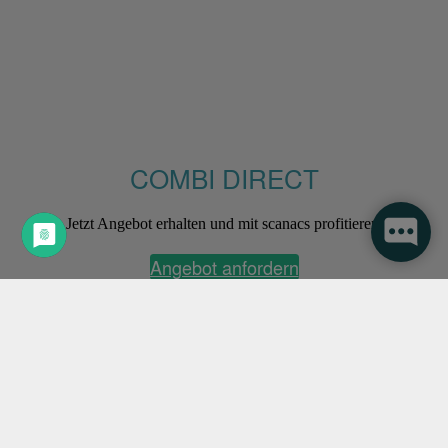
COMBI DIRECT
Jetzt Angebot erhalten und mit scanacs profitieren.
Angebot anfordern
scanacs direct GmbH
Messering 19
01067 Dresden
Tel: 0800 – 7226 227
*
Fax: 0180 – 500 280 887