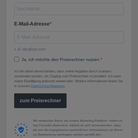
E-Mail-Adresse
z. B. abc@xyz.com
Ja, ich möchte den Preisrechner nutzen.
Ich bin damit einverstanden, dass meine Angaben durch scanacs
verarbeitet werden, um Zugang zum Preisrechner zu erhalten. Ich kann
meine Einwilligung jederzeit wiederrufen. Weitere Informationen finden Sie
in unseren
Datenschutzhinweisen
.
zum Preisrechner
Wir verwenden Brevo als unsere Marketing-Plattform. Indem du
das Formular absendest, erklärst du dich einverstanden, dass
die von dir angegebenen persönlichen Informationen an Brevo
zur Bearbeitung übertragen werden gemäß den